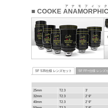
アナモフィック
■ COOKE
ANAMORPHI
SF S35仕様 レンズセット
SF FF+仕様 レンズ
25mm
T2.3
3'
32mm
T2.3
2' 9"
40mm
T2.3
2' 9"
50mm
T2.3
2' 9"