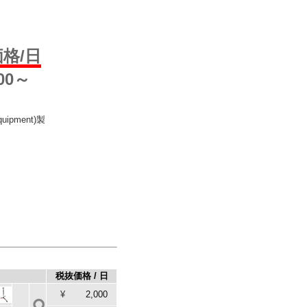
格/日
000～
quipment)製
税抜価格 / 日
¥
2,000