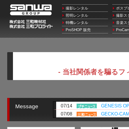
三和グループ(三和映
撮影レンタル
ポスプロ 
照明レンタル
撮影スタジ
特機レンタル
音楽スタジ
ProSHOP 販売
ProCam
- 当社関係者を騙るフ
Message
07/14
GENESIS
07/08
GECKO-CA
06/26
FUJINON D